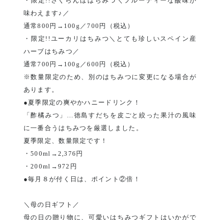
・限定!!さくらんぼはちみつ＼フルーティーな酸味が
味わえます♪／
通常800円→100g／700円（税込）
・限定!!ユーカリはちみつ＼とても珍しいスペイン産
ハーブはちみつ／
通常700円→100g／600円（税込）
※数量限定のため、別のはちみつに変更になる場合が
あります。
●夏季限定の爽やかハニードリンク！
「酢橘みつ」…徳島すだちを皮ごと絞った果汁の風味
に一番合うはちみつを厳選しました。
夏季限定、数量限定です！
・500ml→2,376円
・200ml→972円
●毎月８が付く日は、ポイント②倍！
＼母の日ギフト／
母の日の贈り物に、可愛いはちみつギフトはいかがで