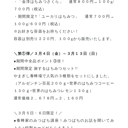
・「金澤はちみつさくら」 通常８００円→１００g/
７００円（税込）
・期間限定‼「ユーカリはちみつ」 通常７００円→
１００g/６００円（税込）
※お好きな容器をお持ちください！
容器は別売り２２０円、１００gから販売いたします。
＼第①弾／３月４日（金）～３月１３日（日）
●期間中全品ポイント③倍！
●期間限定 旅するはちみつセット!!
やまぎし養蜂場で人気の３種類をセットにしました。
（アルゼンチン百花２００ｇ+世界のはちみつコーヒー
１３０ｇ+世界のはちみつレモン１３０ｇ）
通常価格２，６７８円→２，１６０円
＼３月５日・６日限定！／
●養蜂家のみつばち講座！みつばちのお話を聞いてみ
よう♫特製カードがもらえるよ！