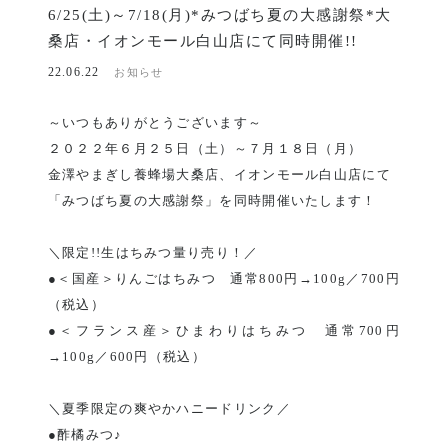
6/25(土)～7/18(月)*みつばち夏の大感謝祭*大
桑店・イオンモール白山店にて同時開催!!
22.06.22
お知らせ
～いつもありがとうございます～
２０２２年６月２５日（土）～７月１８日（月）
金澤やまぎし養蜂場大桑店、イオンモール白山店にて
「みつばち夏の大感謝祭」を同時開催いたします！
＼限定!!生はちみつ量り売り！／
●＜国産＞りんごはちみつ 通常800円→100g／700円
（税込）
●＜フランス産＞ひまわりはちみつ 通常700円
→100g／600円（税込）
＼夏季限定の爽やかハニードリンク／
●酢橘みつ♪