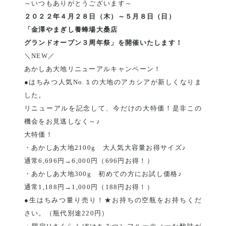
～いつもありがとうございます～
２０２２年４月２８日（木）～５月８日（日）
「金澤やまぎし養蜂場大桑店
グランドオープン３周年祭」を開催いたします！
＼NEW／
あかしあ大地リニューアルキャンペーン！
●はちみつ人気No.１の大地のアカシアが新しくなりま
した。
リニューアルを記念して、今だけの大特価！是非この
機会をお見逃しなく～♪
大特価！
・あかしあ大地2100g 大人気大容量お得サイズ♪
通常6,696円→6,000円（696円お得！）
・あかしあ大地300g 初めての方にお試し価格♪
通常1,188円→1,000円（188円お得！）
●生はちみつ量り売り！★お持ちの空瓶をお持ちくだ
さい。（瓶代別途220円）