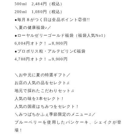
500ml 2,484円（税込）
200ml 1,080円（税込）
●毎月８がつく日は全品ポイント②倍!!
＼夏の健康福袋♪／
●ローヤルゼリーゴールド福袋（福袋人気No1）
6,004円オトク！→8,900円
●プロポリス粒・アルテピリンⅭ福袋
4,788円オトク！→9,900円
＼お中元に夏の特選ギフト／
お店の人気の品をセレクト♫
地元で採れたこだわりセット♫
人気の味を3本セレクト！
人気の国産はちみつをセレクト！
＼みつばちかふぇ季節限定のメニュー♫／
ブルーベリーを使用したパンケーキ、シェイクが登
場！