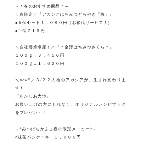
～＊春のおすすめ商品＊～
＼春限定／『アカシアはちみつどらやき「桜」』
●５個セット１，０８０円（お箱代サービス！)
●１個２１６円
＼自社養蜂場産！／『＊金澤はちみつさくら＊』
３００ｇ→３，４５６円
１００ｇ→１，６２０円
＼new‼／３/２２大地のアカシアが、生まれ変わりま
す！
『あかしあ大地』
お買い上げの方にもれなく、オリジナルレシピブック
をプレゼント！
～*みつばちかふぇ春の限定メニュー*～
○抹茶パンケーキ １，０００円