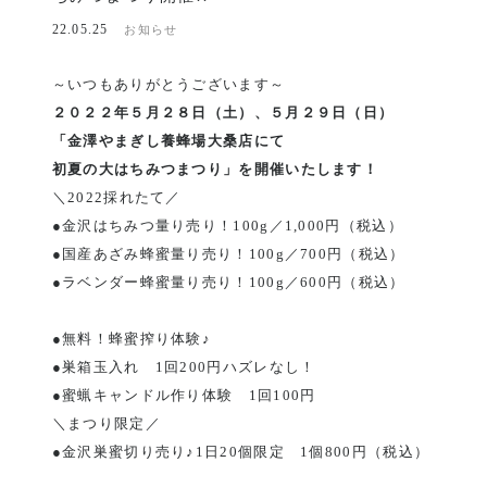
22.05.25
お知らせ
～いつもありがとうございます～
２０２２年５月２８日（土）、５月２９日（日）
「金澤やまぎし養蜂場大桑店にて
初夏の大はちみつまつり」を開催いたします！
＼2022採れたて／
●金沢はちみつ量り売り！100g／1,000円（税込）
●国産あざみ蜂蜜量り売り！100g／700円（税込）
●ラベンダー蜂蜜量り売り！100g／600円（税込）
●無料！蜂蜜搾り体験♪
●巣箱玉入れ 1回200円ハズレなし！
●蜜蝋キャンドル作り体験 1回100円
＼まつり限定／
●金沢巣蜜切り売り♪1日20個限定 1個800円（税込）