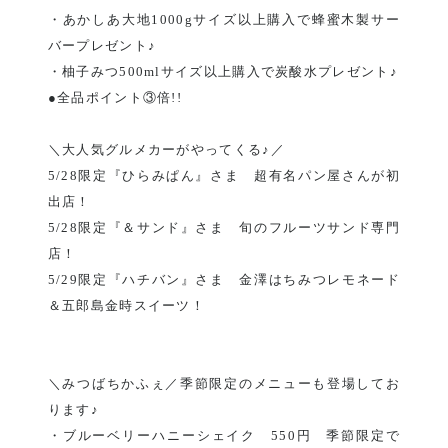
・あかしあ大地1000gサイズ以上購入で蜂蜜木製サー
バープレゼント♪
・柚子みつ500mlサイズ以上購入で炭酸水プレゼント♪
●全品ポイント③倍!!
＼大人気グルメカーがやってくる♪／
5/28限定『ひらみぱん』さま 超有名パン屋さんが初
出店！
5/28限定『＆サンド』さま 旬のフルーツサンド専門
店！
5/29限定『ハチバン』さま 金澤はちみつレモネード
＆五郎島金時スイーツ！
＼みつばちかふぇ／季節限定のメニューも登場してお
ります♪
・ブルーベリーハニーシェイク 550円 季節限定で